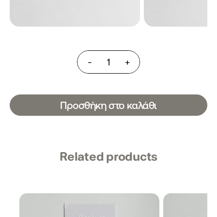
Labels
-
+
for
Vegetables
Ετικέτες
Σήμανσης
για
Προσθήκη στο καλάθι
Λαχανικά
ποσότητα
Related products