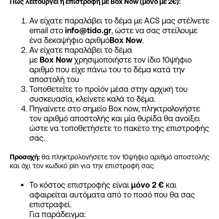
Πώς λειτουργεί η επιστροφή με Box Now (μόνο με 2€):
Αν είχατε παραλάβει το δέμα με ACS μας στέλνετε
email στο
info
@tido
.gr
, ώστε να σας στείλουμε
ένα δεκαψήφιο αριθμό
Box
Now
.
Αν είχατε παραλάβει το δέμα
με
Box
Now
χρησιμοποιήστε τον ίδιο 10ψήφιο
αριθμό που είχε πάνω του το δέμα κατά την
αποστολή του
Τοποθετείτε το προϊόν μέσα στην αρχική του
συσκευασία, κλείνετε καλά το δέμα.
Πηγαίνετε στο σημείο Box now, πληκτρολογήστε
τον αριθμό αποστολής και μία θυρίδα θα ανοίξει
ώστε να τοποθετήσετε το πακέτο της επιστροφής
σας.
Προσοχή:
θα πληκτρολογήσετε τον 10ψήφιο αριθμό αποστολής
και όχι τον κωδικό pin για την επιστροφή σας.
Το κόστος επιστροφής είναι
μόνο 2 €
και
αφαιρείται αυτόματα από το ποσό που θα σας
επιστραφεί.
Για παράδειγμα: