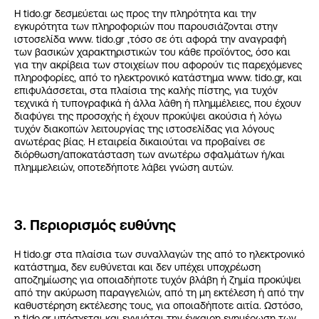
Η tido.gr δεσμεύεται ως προς την πληρότητα και την
εγκυρότητα των πληροφοριών που παρουσιάζονται στην
ιστοσελίδα www. tido.gr ,τόσο σε ότι αφορά την αναγραφή
των βασικών χαρακτηριστικών του κάθε προϊόντος, όσο και
για την ακρίβεια των στοιχείων που αφορούν τις παρεχόμενες
πληροφορίες, από το ηλεκτρονικό κατάστημα www. tido.gr, και
επιφυλάσσεται, στα πλαίσια της καλής πίστης, για τυχόν
τεχνικά ή τυπογραφικά ή άλλα λάθη ή πλημμέλειες, που έχουν
διαφύγει της προσοχής ή έχουν προκύψει ακούσια ή λόγω
τυχόν διακοπών λειτουργίας της ιστοσελίδας για λόγους
ανωτέρας βίας. Η εταιρεία δικαιούται να προβαίνει σε
διόρθωση/αποκατάσταση των ανωτέρω σφαλμάτων ή/και
πλημμελειών, οποτεδήποτε λάβει γνώση αυτών.
3. Περιορισμός ευθύνης
Η tido.gr στα πλαίσια των συναλλαγών της από το ηλεκτρονικό
κατάστημα, δεν ευθύνεται και δεν υπέχει υποχρέωση
αποζημίωσης για οποιαδήποτε τυχόν βλάβη ή ζημία προκύψει
από την ακύρωση παραγγελιών, από τη μη εκτέλεση ή από την
καθυστέρηση εκτέλεσης τους, για οποιαδήποτε αιτία. Ωστόσο,
η tido.gr υπόσχεται και εγγυάται την έγκαιρη ενημέρωση των