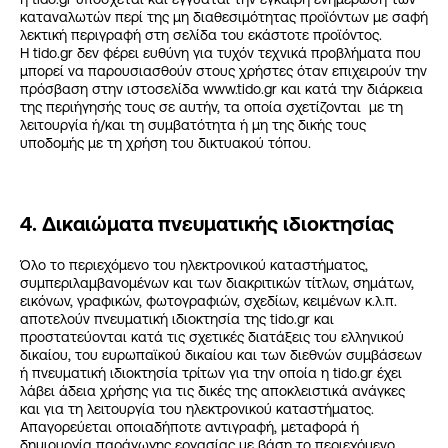
καταναλωτών περί της μη διαθεσιμότητας προϊόντων με σαφή
λεκτική περιγραφή στη σελίδα του εκάστοτε προϊόντος.
Η tido.gr δεν φέρει ευθύνη για τυχόν τεχνικά προβλήματα που
μπορεί να παρουσιασθούν στους χρήστες όταν επιχειρούν την
πρόσβαση στην ιστοσελίδα www.tido.gr και κατά την διάρκεια
της περιήγησής τους σε αυτήν, τα οποία σχετίζονται με τη
λειτουργία ή/και τη συμβατότητα ή μη της δικής τους
υποδομής με τη χρήση του δικτυακού τόπου.
4. Δικαιώματα πνευματικής ιδιοκτησίας
Όλο το περιεχόμενο του ηλεκτρονικού καταστήματος,
συμπεριλαμβανομένων και των διακριτικών τίτλων, σημάτων,
εικόνων, γραφικών, φωτογραφιών, σχεδίων, κειμένων κ.λ.π.
αποτελούν πνευματική ιδιοκτησία της tido.gr και
προστατεύονται κατά τις σχετικές διατάξεις του ελληνικού
δικαίου, του ευρωπαϊκού δικαίου και των διεθνών συμβάσεων
ή πνευματική ιδιοκτησία τρίτων για την οποία η tido.gr έχει
λάβει άδεια χρήσης για τις δικές της αποκλειστικά ανάγκες
και για τη λειτουργία του ηλεκτρονικού καταστήματος.
Απαγορεύεται οποιαδήποτε αντιγραφή, μεταφορά ή
δημιουργία παράγωγης εργασίας με βάση το περιεχόμενο