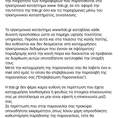
την πληρότητα των πληροφοριών που παρατίθενται στο
ηλεκτρονικό κατάστημα www. tido.gr, σε ότι αφορά την
ταυτότητα της tido.gr όσο και τις παρεχόμενες μέσω του
ηλεκτρονικού καταστήματος, συναλλαγές.
Το ηλεκτρονικό κατάστημα www.tido.gr καταβάλει κάθε
δυνατή προσπάθεια ώστε να παρέχει υψηλής ποιότητας
υπηρεσίες. Παρόλα αυτά και στα πλαίσια της καλής πίστης,
δεν ευθύνεται και δεν δεσμεύεται από καταχωρήσεις
ηλεκτρονικών δεδομένων που έγιναν εκ σφάλματος/
παραδρομής κατά την κοινή πείρα και δικαιούται να προβαίνει
σε διόρθωση αυτών οποτεδήποτε αντιληφθεί την ύπαρξή
τους.
Μετά την καταχώρηση της παραγγελίας σας θα λάβετε ένα e-
mail από εμάς το οποίο θα επιβεβαιώνει την παραλαβή της
παραγγελίας σας (“Επιβεβαίωση Παραγγελίας”).
Η tido.gr δεν φέρει καμία ευθύνη σε περίπτωση που έχετε
καταχωρήσει λανθασμένα ή ψευδώς τα στοιχεία επικοινωνίας
σας με αποτέλεσμα να μην είναι εφικτή η επικοινωνία μαζί
σας.
Σε περίπτωση που στην παραγγελία σας προκύψει
οποιαδήποτε εκκρεμότητα ,όπως λόγου χάρη απροσδόκητη
καθυστέρηση παράδοσης της παραγγελίας, τότε θα