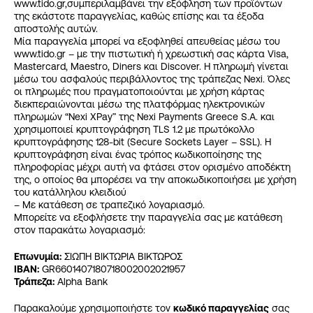
www.tido.gr,συμπεριλαμβάνει την εξόφληση των προϊόντων
της εκάστοτε παραγγελίας, καθώς επίσης και τα έξοδα
αποστολής αυτών.
Μία παραγγελία μπορεί να εξοφληθεί απευθείας μέσω του
www.tido.gr – με την πιστωτική ή χρεωστική σας κάρτα Visa,
Mastercard, Maestro, Diners και Discover. Η πληρωμή γίνεται
μέσω του ασφαλούς περιβάλλοντος της τράπεζας Nexi. Όλες
οι πληρωμές που πραγματοποιούνται με χρήση κάρτας
διεκπεραιώνονται μέσω της πλατφόρμας ηλεκτρονικών
πληρωμών “Nexi XPay” της Nexi Payments Greece S.A. και
χρησιμοποιεί κρυπτογράφηση TLS 1.2 με πρωτόκολλο
κρυπτογράφησης 128-bit (Secure Sockets Layer – SSL). Η
κρυπτογράφηση είναι ένας τρόπος κωδικοποίησης της
πληροφορίας μέχρι αυτή να φτάσει στον ορισμένο αποδέκτη
της, ο οποίος θα μπορέσει να την αποκωδικοποιήσει με χρήση
του κατάλληλου κλειδιού
– Με κατάθεση σε τραπεζικό λογαριασμό.
Μπορείτε να εξοφλήσετε την παραγγελία σας με κατάθεση
στον παρακάτω λογαριασμό:
Επωνυμία:
ΣΙΩΠΗ ΒΙΚΤΩΡΙΑ ΒΙΚΤΩΡΟΣ
IBAN
:
GR6601407180718002002021957
Τράπεζα:
Alpha Bank
Παρακαλούμε χρησιμοποιήστε τον
κωδικό παραγγελίας
σας