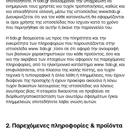
οποτεδήποτε. Η tido.gr αναλαμβάνει την υποχρέωση να
ενημερώνει τους χρηστές για τυχόν τροποποιήσεις, καθώς και
για οποιαδήποτε αλλαγή, μέσω της ιστοσελίδας www.tido.gr .
Διευκρινίζεται ότι για τον κάθε καταναλωτή θα εφαρμόζονται
οι όροι χρήσης της ιστοσελίδας που ίσχυαν κατά το χρόνο
που περιηγήθηκε σε αυτήν ή έκανε την παραγγελία του.
Η tido.gr δεσμεύεται ως προς την πληρότητα και την
εγκυρότητα των πληροφοριών που παρουσιάζονται στην
ιστοσελίδα www. tido.gr ,τόσο σε ότι αφορά την αναγραφή
των βασικών χαρακτηριστικών του κάθε προϊόντος, όσο και
για την ακρίβεια των στοιχείων που αφορούν τις παρεχόμενες
πληροφορίες, από το ηλεκτρονικό κατάστημα www. tido.gr, και
επιφυλάσσεται, στα πλαίσια της καλής πίστης, για τυχόν
τεχνικά ή τυπογραφικά ή άλλα λάθη ή πλημμέλειες, που έχουν
διαφύγει της προσοχής ή έχουν προκύψει ακούσια ή λόγω
τυχόν διακοπών λειτουργίας της ιστοσελίδας για λόγους
ανωτέρας βίας. Η εταιρεία δικαιούται να προβαίνει σε
διόρθωση/αποκατάσταση των ανωτέρω σφαλμάτων ή/και
πλημμελειών, οποτεδήποτε λάβει γνώση αυτών.
2. Παρεχόμενες πληροφορίες & προϊόντα