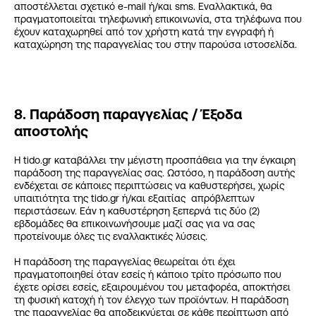
αποστέλλεται σχετικό e-mail ή/και sms. Εναλλακτικά, θα
πραγματοποιείται τηλεφωνική επικοινωνία, στα τηλέφωνα που
έχουν καταχωρηθεί από τον χρήστη κατά την εγγραφή ή
καταχώρηση της παραγγελίας του στην παρούσα ιστοσελίδα.
8. Παράδοση παραγγελίας / Έξοδα
αποστολής
Η tido.gr καταβάλλει την μέγιστη προσπάθεια για την έγκαιρη
παράδοση της παραγγελίας σας. Ωστόσο, η παράδοση αυτής
ενδέχεται σε κάποιες περιπτώσεις να καθυστερήσει, χωρίς
υπαιτιότητα της tido.gr ή/και εξαιτίας απρόβλεπτων
περιστάσεων. Εάν η καθυστέρηση ξεπερνά τις δύο (2)
εβδομάδες θα επικοινωνήσουμε μαζί σας για να σας
προτείνουμε όλες τις εναλλακτικές λύσεις.
H παράδοση της παραγγελίας θεωρείται ότι έχει
πραγματοποιηθεί όταν εσείς ή κάποιο τρίτο πρόσωπο που
έχετε ορίσει εσείς, εξαιρουμένου του μεταφορέα, αποκτήσει
τη φυσική κατοχή ή τον έλεγχο των προϊόντων. Η παράδοση
της παραγγελίας θα αποδεικνύεται σε κάθε περίπτωση από