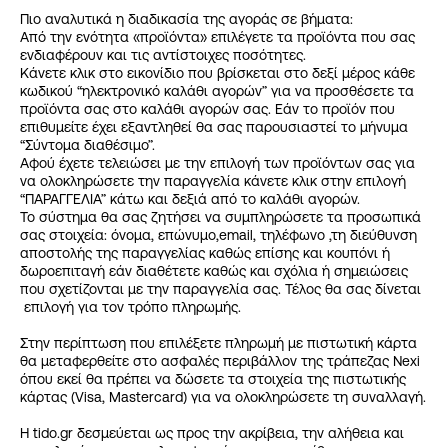
Πιο αναλυτικά η διαδικασία της αγοράς σε βήματα:
Από την ενότητα «προϊόντα» επιλέγετε τα προϊόντα που σας
ενδιαφέρουν και τις αντίστοιχες ποσότητες.
Κάνετε κλικ στο εικονίδιο που βρίσκεται στο δεξί μέρος κάθε
κωδικού “ηλεκτρονικό καλάθι αγορών” για να προσθέσετε τα
προϊόντα σας στο καλάθι αγορών σας. Εάν το προϊόν που
επιθυμείτε έχει εξαντληθεί θα σας παρουσιαστεί το μήνυμα
“Σύντομα διαθέσιμο”.
Αφού έχετε τελειώσει με την επιλογή των προϊόντων σας για
να ολοκληρώσετε την παραγγελία κάνετε κλικ στην επιλογή
“ΠΑΡΑΓΓΕΛΙΑ” κάτω και δεξιά από το καλάθι αγορών.
Το σύστημα θα σας ζητήσει να συμπληρώσετε τα προσωπικά
σας στοιχεία: όνομα, επώνυμο,email, τηλέφωνο ,τη διεύθυνση
αποστολής της παραγγελίας καθώς επίσης και κουπόνι ή
δωροεπιταγή εάν διαθέτετε καθώς και σχόλια ή σημειώσεις
που σχετίζονται με την παραγγελία σας. Τέλος θα σας δίνεται
επιλογή για τον τρόπο πληρωμής.
Στην περίπτωση που επιλέξετε πληρωμή με πιστωτική κάρτα
θα μεταφερθείτε στο ασφαλές περιβάλλον της τράπεζας Nexi
όπου εκεί θα πρέπει να δώσετε τα στοιχεία της πιστωτικής
κάρτας (Visa, Mastercard) για να ολοκληρώσετε τη συναλλαγή.
H tido.gr δεσμεύεται ως προς την ακρίβεια, την αλήθεια και