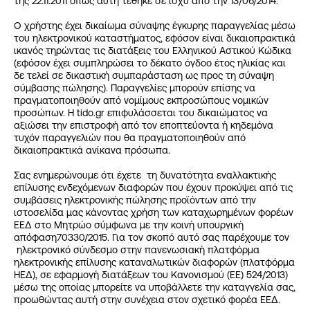
της 22.11.2011 όπως αυτή τέθηκε σε ισχύ από την 13/06/2014.
Ο χρήστης έχει δικαίωμα σύναψης έγκυρης παραγγελίας μέσω
του ηλεκτρονικού καταστήματος, εφόσον είναι δικαιοπρακτικά
ικανός τηρώντας τις διατάξεις του Ελληνικού Αστικού Κώδικα
(εφόσον έχει συμπληρώσει το δέκατο όγδοο έτος ηλικίας και
δε τελεί σε δικαστική συμπαράσταση ως προς τη σύναψη
σύμβασης πώλησης). Παραγγελίες μπορούν επίσης να
πραγματοποιηθούν από νομίμους εκπροσώπους νομικών
προσώπων. Η tido.gr επιφυλάσσεται του δικαιώματος να
αξιώσει την επιστροφή από τον εποπτεύοντα ή κηδεμόνα
τυχόν παραγγελιών που θα πραγματοποιηθούν από
δικαιοπρακτικά ανίκανα πρόσωπα.
Σας ενημερώνουμε ότι έχετε τη δυνατότητα εναλλακτικής
επίλυσης ενδεχόμενων διαφορών που έχουν προκύψει από τις
συμβάσεις ηλεκτρονικής πώλησης προϊόντων από την
ιστοσελίδα μας κάνοντας χρήση των καταχωρημένων φορέων
ΕΕΔ στο Μητρώο σύμφωνα με την κοινή υπουργική
απόφαση70330/2015. Για τον σκοπό αυτό σας παρέχουμε τον
ηλεκτρονικό σύνδεσμο στην πανενωσιακή πλατφόρμα
ηλεκτρονικής επίλυσης καταναλωτικών διαφορών (πλατφόρμα
ΗΕΔ), σε εφαρμογή διατάξεων του Κανονισμού (ΕΕ) 524/2013)
μέσω της οποίας μπορείτε να υποβάλλετε την καταγγελία σας,
προωθώντας αυτή στην συνέχεια στον σχετικό φορέα ΕΕΔ.