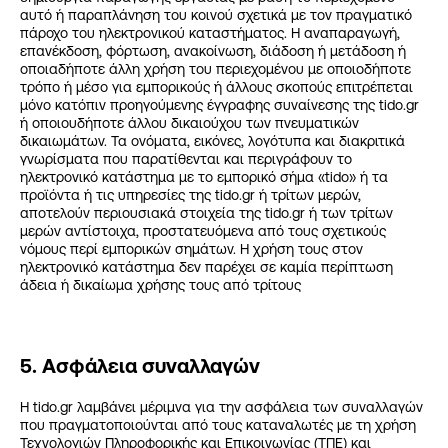
αυτό ή παραπλάνηση του κοινού σχετικά με τον πραγματικό
πάροχο του ηλεκτρονικού καταστήματος. Η αναπαραγωγή,
επανέκδοση, φόρτωση, ανακοίνωση, διάδοση ή μετάδοση ή
οποιαδήποτε άλλη χρήση του περιεχομένου με οποιοδήποτε
τρόπο ή μέσο για εμπορικούς ή άλλους σκοπούς επιτρέπεται
μόνο κατόπιν προηγούμενης έγγραφης συναίνεσης της tido.gr
ή οποιουδήποτε άλλου δικαιούχου των πνευματικών
δικαιωμάτων. Τα ονόματα, εικόνες, λογότυπα και διακριτικά
γνωρίσματα που παρατίθενται και περιγράφουν το
ηλεκτρονικό κατάστημα με το εμπορικό σήμα «tido» ή τα
προϊόντα ή τις υπηρεσίες της tido.gr ή τρίτων μερών,
αποτελούν περιουσιακά στοιχεία της tido.gr ή των τρίτων
μερών αντίστοιχα, προστατευόμενα από τους σχετικούς
νόμους περί εμπορικών σημάτων. Η χρήση τους στον
ηλεκτρονικό κατάστημα δεν παρέχει σε καμία περίπτωση
άδεια ή δικαίωμα χρήσης τους από τρίτους
5. Ασφάλεια συναλλαγών
H tido.gr λαμβάνει μέριμνα για την ασφάλεια των συναλλαγών
που πραγματοποιούνται από τους καταναλωτές με τη χρήση
Τεχνολογιών Πληροφορικής και Επικοινωνίας (ΤΠΕ) και