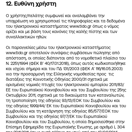
12. Ευθύνη χρήστη
Ο χρήστης/πελάτης συμφωνεί και αναλαμβάνει την
υποχρέωση να χρησιμοποιεί τις πληροφορίες και τα δεδομένα
του ηλεκτρονικού καταστήματος www.tido.gr όπως ο νόμος
ορίζει και με βάση τους κανόνες της καλής πίστης και των
συναλλακτικών ηθών.
Οι παραγγελίες μέσω του ηλεκτρονικού καταστήματος
www.tido.gr αποτελούν συνάψεις συμβάσεων πώλησης από
απόσταση, οι οποίες διέπονται από το νομοθετικό πλαίσιο του
Ν. 2251/1994 (ΦΕΚ Β’ 40/17.01.2018), όπως αυτός κωδικοποιήθηκε
και ισχύει σήμερα και του ΠΔ 131/2003 (ΦΕΚ Α’ 116/16.05.2003)
για την προσαρμογή της Ελληνικής νομοθεσίας προς τις
διατάξεις της Κοινοτικής Οδηγίας 2000/31 σχετικά με
ορισμένες νομικές πτυχές του ηλεκτρονικού εμπορίου 2011/83/
ΕΕ του Ευρωπαϊκού Κοινοβουλίου και του Συμβουλίου της 25ης
Οκτωβρίου 2011, σχετικά με τα δικαιώματα των καταναλωτών,
τη τροποποίηση της οδηγίας 93/13/ΕΟΚ του Συμβουλίου και
της οδηγίας 1999/44/ ΕΚ του Ευρωπαϊκού Κοινοβουλίου και του
Συμβουλίου και τη κατάργηση της οδηγίας 85/577/ΕΟΚ του
Συμβουλίου και της οδηγίας 97/7/ΕΚ του Ευρωπαϊκού
Κοινοβουλίου και του Συμβουλίου, η οποία δημοσιεύθηκε στην
Επίσημη Εφημερίδα της Ευρωπαϊκής Ένωσης, με αριθμό L 304